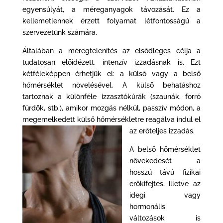
egyensúlyát, a méreganyagok távozását. Ez a
kellemetlennek érzett folyamat létfontosságú a
szervezetünk számára.
Általában a méregtelenítés az elsődleges célja a
tudatosan előidézett, intenzív izzadásnak is. Ezt
kétféleképpen érhetjük el: a külső vagy a belső
hőmérséklet növelésével. A külső behatáshoz
tartoznak a különféle izzasztókúrák (szaunák, forró
fürdők, stb.), amikor mozgás nélkül, passzív módon, a
megemelkedett külső hőmérsékletre reagálva indul el
az erőteljes izzadás.
A belső hőmérséklet
növekedését a
hosszú távú fizikai
erőkifejtés, illetve az
idegi vagy
hormonális
változások is