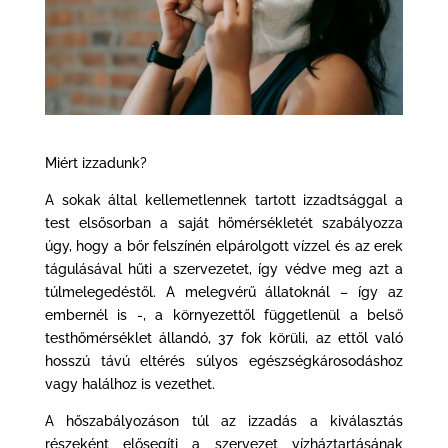
Miért izzadunk?
A sokak által kellemetlennek tartott izzadtsággal a
test elsősorban a saját hőmérsékletét szabályozza
úgy, hogy a bőr felszínén elpárolgott vízzel és az erek
tágulásával hűti a szervezetet, így védve meg azt a
túlmelegedéstől. A melegvérű állatoknál – így az
embernél is -, a környezettől függetlenül a belső
testhőmérséklet állandó, 37 fok körüli, az ettől való
hosszú távú eltérés súlyos egészségkárosodáshoz
vagy halálhoz is vezethet.
A hőszabályozáson túl az izzadás a kiválasztás
részeként elősegíti a szervezet vízháztartásának