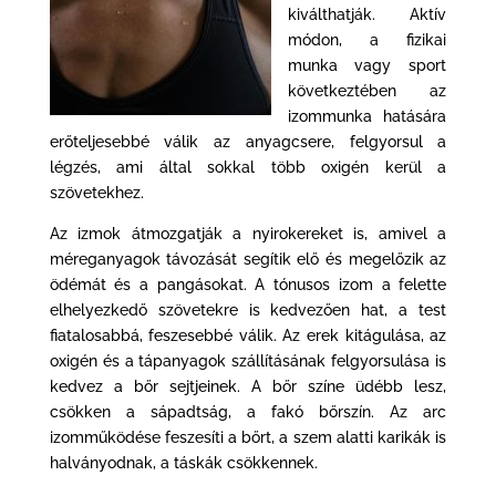
kiválthatják. Aktív
módon, a fizikai
munka vagy sport
következtében az
izommunka hatására
erőteljesebbé válik az anyagcsere, felgyorsul a
légzés, ami által sokkal több oxigén kerül a
szövetekhez.
Az izmok átmozgatják a nyirokereket is, amivel a
méreganyagok távozását segítik elő és megelőzik az
ödémát és a pangásokat. A tónusos izom a felette
elhelyezkedő szövetekre is kedvezően hat, a test
fiatalosabbá, feszesebbé válik. Az erek kitágulása, az
oxigén és a tápanyagok szállításának felgyorsulása is
kedvez a bőr sejtjeinek. A bőr színe üdébb lesz,
csökken a sápadtság, a fakó bőrszín. Az arc
izomműködése feszesíti a bőrt, a szem alatti karikák is
halványodnak, a táskák csökkennek.