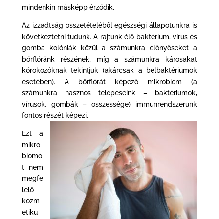
mindenkin másképp érződik.
Az izzadtság összetételéből egészségi állapotunkra is
következtetni tudunk. A rajtunk élő baktérium, vírus és
gomba kolóniák közül a számunkra előnyöseket a
bőrflóránk részének; míg a számunkra károsakat
kórokozóknak tekintjük (akárcsak a bélbaktériumok
esetében). A bőrflórát képező mikrobiom (a
számunkra hasznos telepeseink – baktériumok,
vírusok, gombák – összessége) immunrendszerünk
fontos részét képezi.
Ezt a
mikro
biomo
t nem
megfe
lelő
kozm
etiku