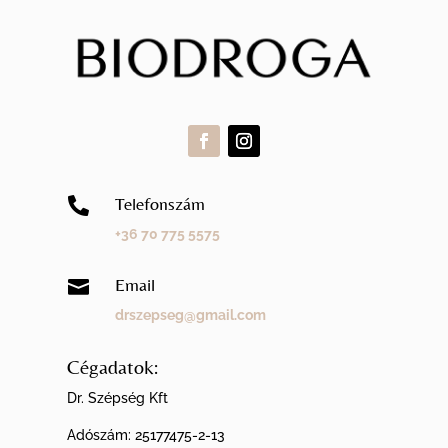
Telefonszám

+36 70 775 5575
Email

drszepseg@gmail.com
Cégadatok:
Dr. Szépség Kft
Adószám:
25177475-2-13