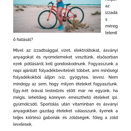
az
izzadá
s
méreg
telenít
ő hatását?
Mivel az izzadtsággal vizet, elektrolitokat, ásványi
anyagokat és nyomelemeket veszítünk, elsősorban
ezek pótlásáról kell gondoskodnunk. Fogyasszunk a
napi ajánlott folyadékbevitelnél többet, ami minőségi
folyadékokból álljon (víz, gyógytea, leves). Nem
mindegy az sem, hogy milyen ételeket fogyasztunk.
Egy-két órával testedzés előtt már ne együnk, ha
mégis, lehetőleg könnyen emészthető ételeket (pl.
gyümölcsöt). Sportolás után vitaminban és ásványi
anyagokban gazdag ételeket válasszunk, ilyenek a
teljes kiőrlésű gabonák és zöldségek, főleg a zöld
levelesek.