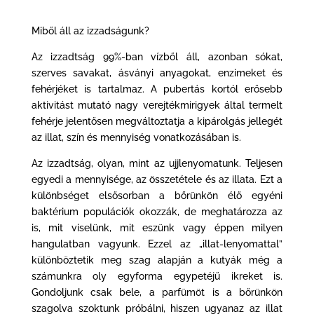
Miből áll az izzadságunk?
Az izzadtság 99%-ban vízből áll, azonban sókat,
szerves savakat, ásványi anyagokat, enzimeket és
fehérjéket is tartalmaz. A pubertás kortól erősebb
aktivitást mutató nagy verejtékmirigyek által termelt
fehérje jelentősen megváltoztatja a kipárolgás jellegét
az illat, szín és mennyiség vonatkozásában is.
Az izzadtság, olyan, mint az ujjlenyomatunk. Teljesen
egyedi a mennyisége, az összetétele és az illata. Ezt a
különbséget elsősorban a bőrünkön élő egyéni
baktérium populációk okozzák, de meghatározza az
is, mit viselünk, mit eszünk vagy éppen milyen
hangulatban vagyunk. Ezzel az „illat-lenyomattal”
különböztetik meg szag alapján a kutyák még a
számunkra oly egyforma egypetéjű ikreket is.
Gondoljunk csak bele, a parfümöt is a bőrünkön
szagolva szoktunk próbálni, hiszen ugyanaz az illat