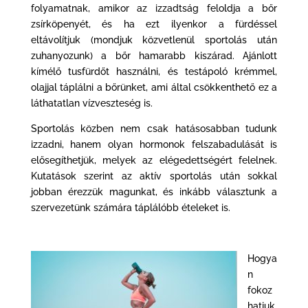
folyamatnak, amikor az izzadtság feloldja a bőr
zsírköpenyét, és ha ezt ilyenkor a fürdéssel
eltávolítjuk (mondjuk közvetlenül sportolás után
zuhanyozunk) a bőr hamarabb kiszárad. Ajánlott
kímélő tusfürdőt használni, és testápoló krémmel,
olajjal táplálni a bőrünket, ami által csökkenthető ez a
láthatatlan vízveszteség is.
Sportolás közben nem csak hatásosabban tudunk
izzadni, hanem olyan hormonok felszabadulását is
elősegíthetjük, melyek az elégedettségért felelnek.
Kutatások szerint az aktív sportolás után sokkal
jobban érezzük magunkat, és inkább választunk a
szervezetünk számára táplálóbb ételeket is.
Hogya
n
fokoz
hatjuk