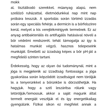
mokk
al, tisztálkodó szerekkel, műanyag alapú, nem
szellőző ruházattal, életmódunkkal nap mint nap
próbára tesszük. A sportolás során történő izzadás
során egy speciális fehérje, a dermicin is a bőrfelszínre
kerül, melyet a kis verejtékmirigyek termelnek. Ez az
anyag antibakteriális és antifugális hatásával növeli a
bőr védelmi rendszerét, tehát támogatja az így is
hatalmas munkát végző, hasznos telepeseink
munkáját. Emellett az izzadság képes a bőr pH-ját a
megfelelő szinten tartani.
Érdekesség, hogy az olyan ősi tudománynál, mint a
jóga is megjelenik az izzadtság fontossága: a jóga
gyakorlása során képződött izzadtságot nem töröljük
le, a tenyerünkkel a bőrünkbe is dörzsölhetjük. Ha
hagyjuk, hogy a szél leszárítsa rólunk vagy
letöröljük/lemossuk, akkor a saját magunk által
termelt energiát veszítjük el és így energetikailag
gyengülünk. Fizikai síkon ez megfelel annak a