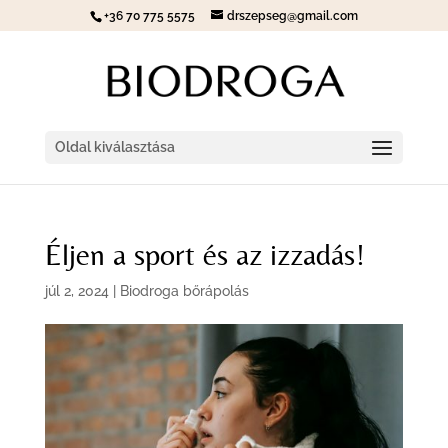
+36 70 775 5575
drszepseg@gmail.com
Oldal kiválasztása
Éljen a sport és az izzadás!
júl 2, 2024
|
Biodroga bőrápolás