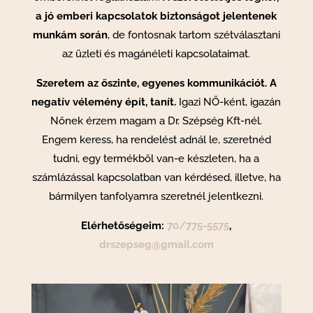
a jó emberi kapcsolatok biztonságot jelentenek
munkám során
, de fontosnak tartom szétválasztani
az üzleti és magánéleti kapcsolataimat.
Szeretem az őszinte, egyenes kommunikációt. A
negatív vélemény épít, tanít.
Igazi NŐ-ként, igazán
Nőnek érzem magam a Dr. Szépség Kft-nél.
Engem keress, ha rendelést adnál le, szeretnéd
tudni, egy termékből van-e készleten, ha a
számlázással kapcsolatban van kérdésed, illetve, ha
bármilyen tanfolyamra szeretnél jelentkezni.
Elérhetőségeim:
70/775-5575
,
drszepseg@gmail.com