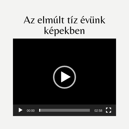
Az elmúlt tíz évünk
képekben
Videólejátszó
00:00
02:58