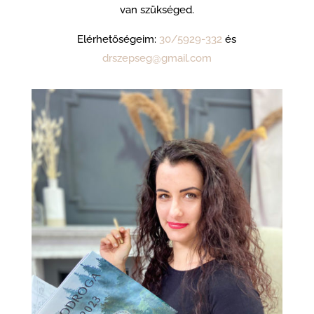
van szükséged.
Elérhetőségeim:
30/5929-332
és
drszepseg@gmail.com