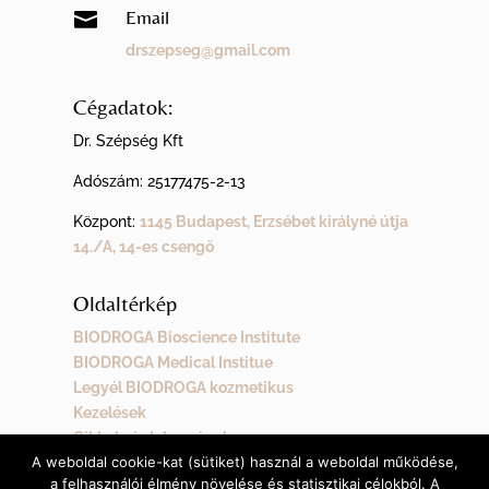
Email

drszepseg@gmail.com
Cégadatok:
Dr. Szépség Kft
Adószám:
25177475-2-13
Központ:
1145 Budapest, Erzsébet királyné útja
14./A, 14-es csengő
Oldaltérkép
BIODROGA Bioscience Institute
BIODROGA Medical Institue
Legyél BIODROGA kozmetikus
Kezelések
Cikkek, érdekességek
A weboldal cookie-kat (sütiket) használ a weboldal működése,
Kapcsolat
a felhasználói élmény növelése és statisztikai célokból. A