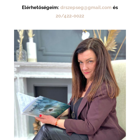
Elérhetőségeim:
drszepseg@gmail.com
és
20/422-0022