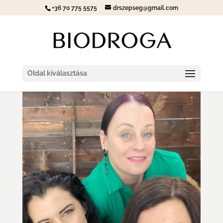
+36 70 775 5575
drszepseg@gmail.com
Oldal kiválasztása