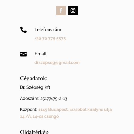
Telefonszám

+36 70 775 5575
Email

drszepseg@gmail.com
Cégadatok:
Dr. Szépség Kft
Adószám:
25177475-2-13
Központ:
1145 Budapest, Erzsébet királyné útja
14./A, 14-es csengő
Oldaltérkép