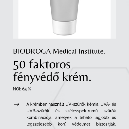
BIODROGA Medical Institute.
50 faktoros
fényvédő krém.
NOI: 65 %
$
A krémben használt UV-szűrők kémiai UVA- és
UVB-szűrők és szélesspektrumú szűrők
kombinációja, amelyek a lehető legjobb és
legszélesebb körű védelmet biztosítják.