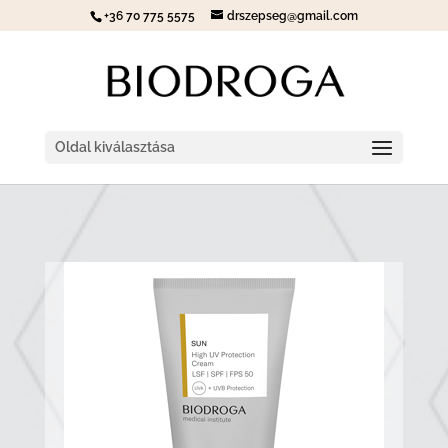
+36 70 775 5575
drszepseg@gmail.com
Oldal kiválasztása