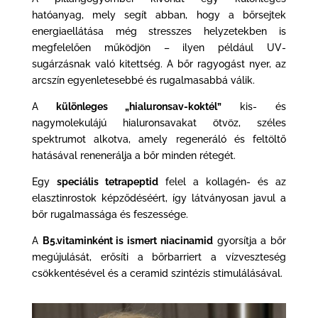
hatóanyag, mely segít abban, hogy a bőrsejtek
energiaellátása még stresszes helyzetekben is
megfelelően működjön – ilyen például UV-
sugárzásnak való kitettség. A bőr ragyogást nyer, az
arcszín egyenletesebbé és rugalmasabbá válik.
A
különleges „hialuronsav-koktél”
kis- és
nagymolekulájú hialuronsavakat ötvöz, széles
spektrumot alkotva, amely regeneráló és feltöltő
hatásával renenerálja a bőr minden rétegét.
Egy
speciális tetrapeptid
felel a kollagén- és az
elasztinrostok képződéséért, így látványosan javul a
bőr rugalmassága és feszessége.
A
B5.vitaminként is ismert niacinamid
gyorsítja a bőr
megújulását, erősíti a bőrbarriert a vízveszteség
csökkentésével és a ceramid szintézis stimulálásával.