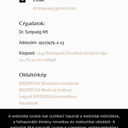

drszepseg@gmail.com
Cégadatok:
Dr. Szépség Kft
Adószám:
25177475-2-13
Központ:
1145 Budapest, Erzsébet királyné útja
14./A, 14-es csengő
Oldaltérkép
BIODROGA Bioscience Institute
BIODROGA Medical Institue
Legyél BIODROGA kozmetikus
Kezelések
Cikkek, érdekességek
A weboldal cookie-kat (sütiket) használ a weboldal működése,
Kapcsolat
a felhasználói élmény növelése és statisztikai célokból. A
weboldal által használt cookie-k személyes adatkezeléséhez