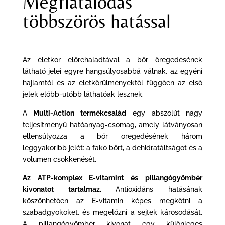
Megfiatalodás
többszörös hatással
Az életkor előrehaladtával a bőr öregedésének
látható jelei egyre hangsúlyosabbá válnak, az egyéni
hajlamtól és az életkörülményektől függően az első
jelek előbb-utóbb láthatóak lesznek.
A
Multi-Action termékcsalád
egy abszolút nagy
teljesítményű hatóanyag-csomag, amely látványosan
ellensúlyozza a bőr öregedésének három
leggyakoribb jelét: a fakó bőrt, a dehidratáltságot és a
volumen csökkenését.
Az ATP-komplex E-vitamint és pillangógyömbér
kivonatot tartalmaz.
Antioxidáns hatásának
köszönhetően az E-vitamin képes megkötni a
szabadgyököket, és megelőzni a sejtek károsodását.
A pillangógyömbér kivonat egy különleges