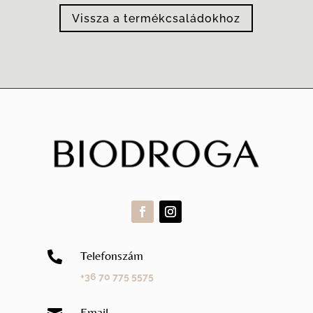
Vissza a termékcsaládokhoz
Telefonszám

+36 70 775 5575
Email