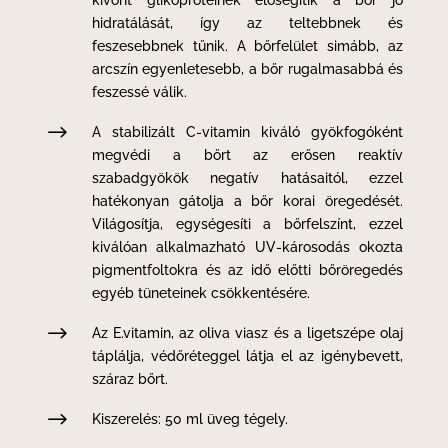
kivont glikoproteinek elősegítik a bőr jó
hidratálását, így az teltebbnek és
feszesebbnek tűnik. A bőrfelület simább, az
arcszín egyenletesebb, a bőr rugalmasabbá és
feszessé válik.
$
A stabilizált C-vitamin kiváló gyökfogóként
megvédi a bőrt az erősen reaktív
szabadgyökök negatív hatásaitól, ezzel
hatékonyan gátolja a bőr korai öregedését.
Világosítja, egységesíti a bőrfelszínt, ezzel
kiválóan alkalmazható UV-károsodás okozta
pigmentfoltokra és az idő előtti bőröregedés
egyéb tüneteinek csökkentésére.
$
Az E.vitamin, az oliva viasz és a ligetszépe olaj
táplálja, védőréteggel látja el az igénybevett,
száraz bőrt.
$
Kiszerelés: 50 ml üveg tégely.