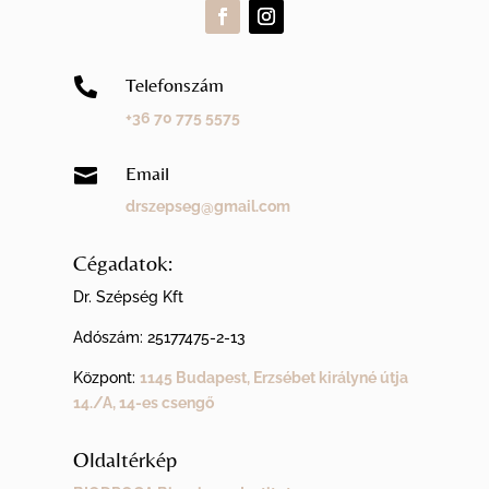
Telefonszám

+36 70 775 5575
Email

drszepseg@gmail.com
Cégadatok:
Dr. Szépség Kft
Adószám:
25177475-2-13
Központ:
1145 Budapest, Erzsébet királyné útja
14./A, 14-es csengő
Oldaltérkép