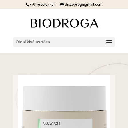
+36 70 775 5575
drszepseg@gmail.com
Oldal kiválasztása