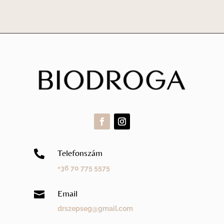
Telefonszám

+36 70 775 5575
Email

drszepseg@gmail.com