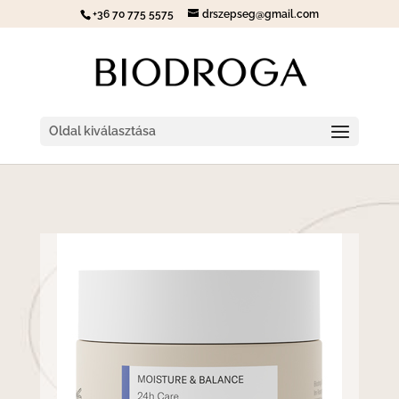
+36 70 775 5575
drszepseg@gmail.com
Oldal kiválasztása