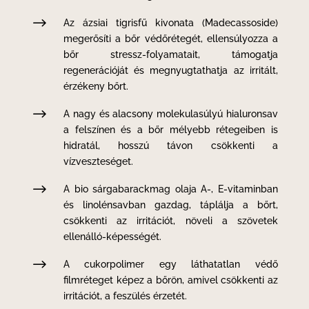
$
Az ázsiai tigrisfű kivonata (Madecassoside)
megerősíti a bőr védőrétegét, ellensúlyozza a
bőr stressz-folyamatait, támogatja
regenerációját és megnyugtathatja az irritált,
érzékeny bőrt.
$
A nagy és alacsony molekulasúlyú hialuronsav
a felszínen és a bőr mélyebb rétegeiben is
hidratál, hosszú távon csökkenti a
vízveszteséget.
$
A bio sárgabarackmag olaja A-, E-vitaminban
és linolénsavban gazdag, táplálja a bőrt,
csökkenti az irritációt, növeli a szövetek
ellenálló-képességét.
$
A cukorpolimer egy láthatatlan védő
filmréteget képez a bőrön, amivel csökkenti az
irritációt, a feszülés érzetét.