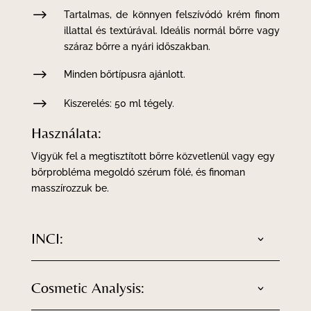
$
Tartalmas, de könnyen felszívódó krém finom
illattal és textúrával. Ideális normál bőrre vagy
száraz bőrre a nyári időszakban.
$
Minden bőrtípusra ajánlott.
$
Kiszerelés: 50 ml tégely.
Használata:
Vigyük fel a megtisztított bőrre közvetlenül vagy egy
bőrprobléma megoldó szérum fölé, és finoman
masszírozzuk be.
INCI:
Cosmetic Analysis: