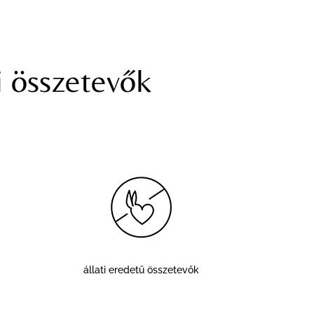
i összetevők
állati eredetű összetevők