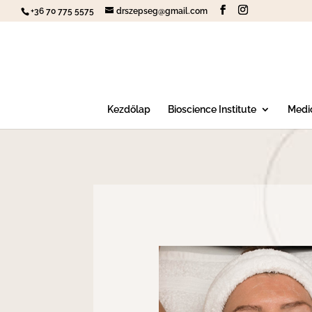
+36 70 775 5575
drszepseg@gmail.com
Kezdőlap
Bioscience Institute
Medic