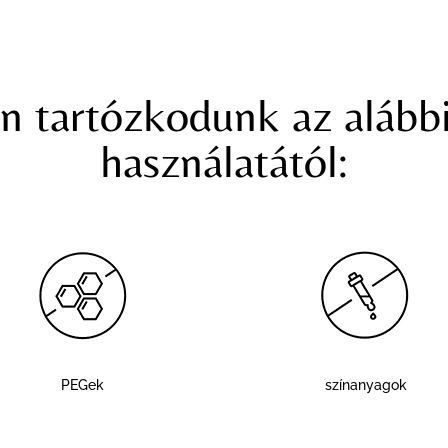
 tartózkodunk az alább
használatától:
PEGek
színanyagok