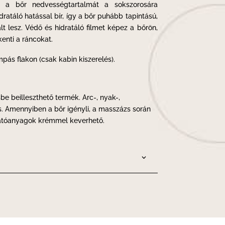
s a bőr nedvességtartalmát a sokszorosára
dratáló hatással bír, így a bőr puhább tapintású,
ált lesz. Védő és hidratáló filmet képez a bőrön,
enti a ráncokat.
pás flakon (csak kabin kiszerelés).
 beilleszthető termék. Arc-, nyak-,
. Amennyiben a bőr igényli, a masszázs során
hatóanyagok krémmel keverhető.