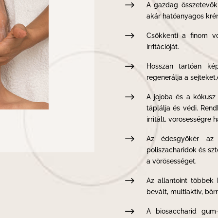
$
A gazdag összetevők 
akár hatóanyagos kré
$
Csökkenti a finom v
irritációját.
$
Hosszan tartóan kép
regenerálja a sejteket
$
A jojoba és a kókusz 
táplálja és védi. Rend
irritált, vörösességre
$
Az édesgyökér az o
poliszacharidok és szte
a vörösességet.
$
Az allantoint többek
bevált, multiaktív, bő
$
A biosaccharid gum-1