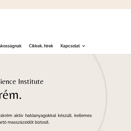
akosságnak
Cikkek, hírek
Kapcsolat
nce Institute
rém.
krém aktív hatóanyagokkal készült, kellemes
artó masszázsidőt biztosít.