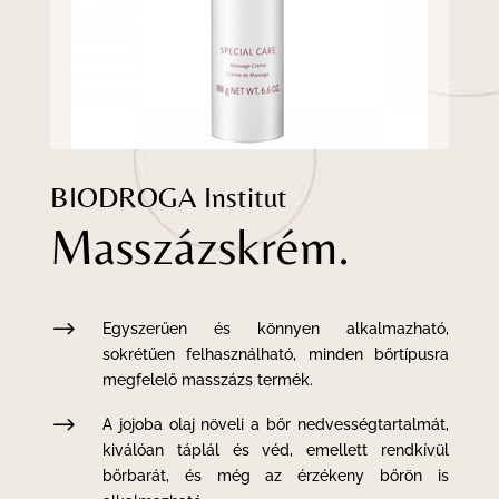
BIODROGA Institut
Masszázskrém.
$
Egyszerűen és könnyen alkalmazható,
sokrétűen felhasználható, minden bőrtípusra
megfelelő masszázs termék.
$
A jojoba olaj növeli a bőr nedvességtartalmát,
kiválóan táplál és véd, emellett rendkívül
bőrbarát, és még az érzékeny bőrön is