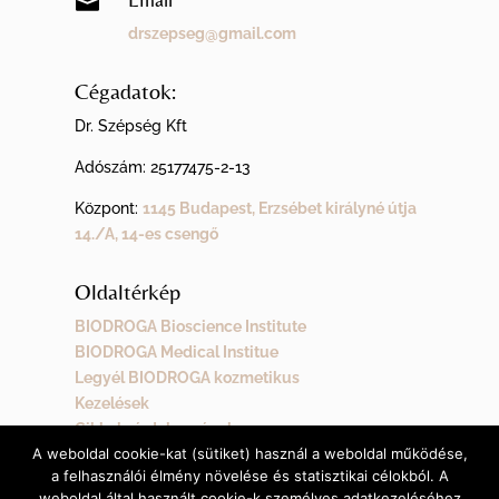

drszepseg@gmail.com
Cégadatok:
Dr. Szépség Kft
Adószám:
25177475-2-13
Központ:
1145 Budapest, Erzsébet királyné útja
14./A, 14-es csengő
Oldaltérkép
BIODROGA Bioscience Institute
BIODROGA Medical Institue
Legyél BIODROGA kozmetikus
Kezelések
Cikkek, érdekességek
A weboldal cookie-kat (sütiket) használ a weboldal működése,
Kapcsolat
a felhasználói élmény növelése és statisztikai célokból. A
weboldal által használt cookie-k személyes adatkezeléséhez