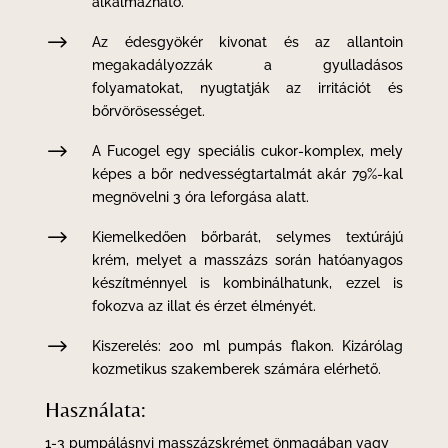
alkalmazható.
$
Az édesgyökér kivonat és az allantoin
megakadályozzák a gyulladásos
folyamatokat, nyugtatják az irritációt és
bőrvörösességet.
$
A Fucogel egy speciális cukor-komplex, mely
képes a bőr nedvességtartalmát akár 79%-kal
megnövelni 3 óra leforgása alatt.
$
Kiemelkedően bőrbarát, selymes textúrájú
krém, melyet a masszázs során hatóanyagos
készítménnyel is kombinálhatunk, ezzel is
fokozva az illat és érzet élményét.
$
Kiszerelés: 200 ml pumpás flakon. Kizárólag
kozmetikus szakemberek számára elérhető.
Használata:
1-3 pumpálásnyi masszázskrémet önmagában vagy