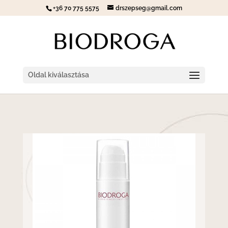
+36 70 775 5575
drszepseg@gmail.com
Oldal kiválasztása