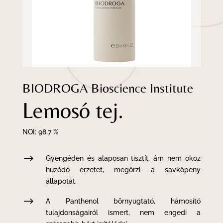
BIODROGA Bioscience Institute
Lemosó tej.
NOI: 98,7 %
$
Gyengéden és alaposan tisztít, ám nem okoz
húzódó érzetet, megőrzi a savköpeny
állapotát.
$
A Panthenol bőrnyugtató, hámosító
tulajdonságairól ismert, nem engedi a