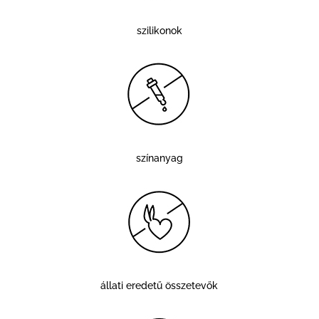
szilikonok
színanyag
állati eredetű összetevők