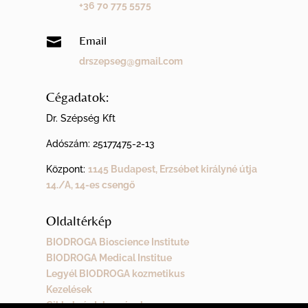
+36 70 775 5575
Email

drszepseg@gmail.com
Cégadatok:
Dr. Szépség Kft
Adószám:
25177475-2-13
Központ:
1145 Budapest, Erzsébet királyné útja
14./A, 14-es csengő
Oldaltérkép
BIODROGA Bioscience Institute
BIODROGA Medical Institue
Legyél BIODROGA kozmetikus
Kezelések
Cikkek, érdekességek