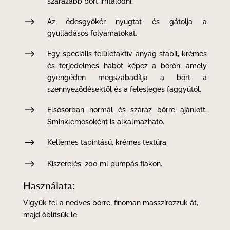
szárazabb bőrt irritálódni.
$
Az édesgyökér nyugtat és gátolja a
gyulladásos folyamatokat.
$
Egy speciális felületaktív anyag stabil, krémes
és terjedelmes habot képez a bőrön, amely
gyengéden megszabadítja a bőrt a
szennyeződésektől és a felesleges faggyútól.
$
Elsősorban normál és száraz bőrre ajánlott.
Sminklemosóként is alkalmazható.
$
Kellemes tapintású, krémes textúra.
$
Kiszerelés: 200 ml pumpás flakon.
Használata:
Vigyük fel a nedves bőrre, finoman masszírozzuk át,
majd öblítsük le.