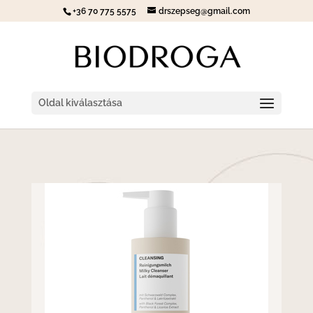
+36 70 775 5575
drszepseg@gmail.com
Oldal kiválasztása